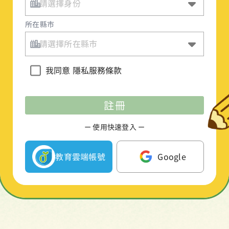
所在縣市
我同意
隱私服務條款
註冊
ー 使用快速登入 ー
教育雲端帳號
Google